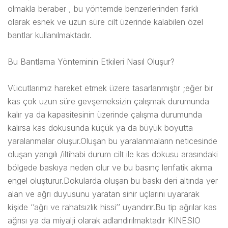
olmakla beraber , bu yöntemde benzerlerinden farklı
olarak esnek ve uzun süre cilt üzerinde kalabilen özel
bantlar kullanılmaktadır.
Bu Bantlama Yönteminin Etkileri Nasıl Oluşur?
Vücutlarımız hareket etmek üzere tasarlanmıştır ;eğer bir
kas çok uzun süre gevşemeksizin çalışmak durumunda
kalır ya da kapasitesinin üzerinde çalışma durumunda
kalırsa kas dokusunda küçük ya da büyük boyutta
yaralanmalar oluşur.Oluşan bu yaralanmaların neticesinde
oluşan yangılı /iltihabi durum cilt ile kas dokusu arasındaki
bölgede baskıya neden olur ve bu basınç lenfatik akıma
engel oluşturur.Dokularda oluşan bu baskı deri altında yer
alan ve ağrı duyusunu yaratan sinir uçlarını uyararak
kişide ‘’ağrı ve rahatsızlık hissi’’ uyandırır.Bu tip ağrılar kas
ağrısı ya da miyalji olarak adlandırılmaktadır KINESIO