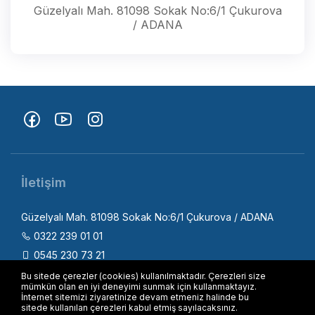
Güzelyalı Mah. 81098 Sokak No:6/1 Çukurova
/ ADANA
İletişim
Güzelyalı Mah. 81098 Sokak No:6/1 Çukurova / ADANA
0322 239 01 01
0545 230 73 21
info@fizica.com.tr
Bu sitede çerezler (cookies) kullanılmaktadır. Çerezleri size
mümkün olan en iyi deneyimi sunmak için kullanmaktayız.
90 545 230 73 21
İnternet sitemizi ziyaretinize devam etmeniz halinde bu
sitede kullanılan çerezleri kabul etmiş sayılacaksınız.